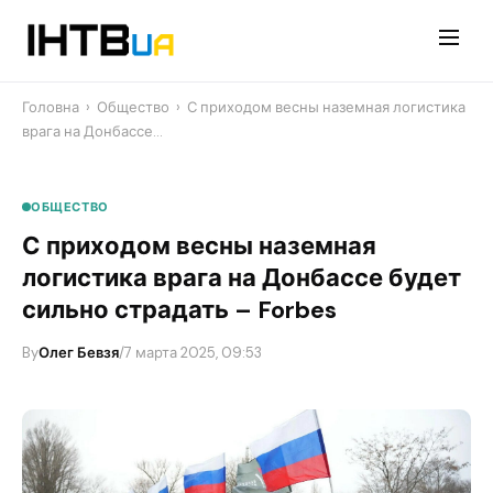
Перейти
до
контенту
Головна
›
Общество
›
​С приходом весны наземная логистика
врага на Донбассе…
ОБЩЕСТВО
​С приходом весны наземная
логистика врага на Донбассе будет
сильно страдать – Forbes
By
Олег Бевзя
/
7 марта 2025, 09:53