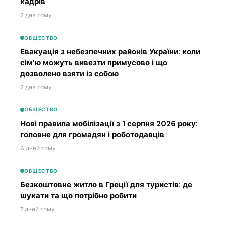
кадрів
2 дня тому
ОБЩЕСТВО
Евакуація з небезпечних районів України: коли
сім’ю можуть вивезти примусово і що
дозволено взяти із собою
2 дня тому
ОБЩЕСТВО
Нові правила мобілізації з 1 серпня 2026 року:
головне для громадян і роботодавців
6 дней тому
ОБЩЕСТВО
Безкоштовне житло в Греції для туристів: де
шукати та що потрібно робити
7 дней тому