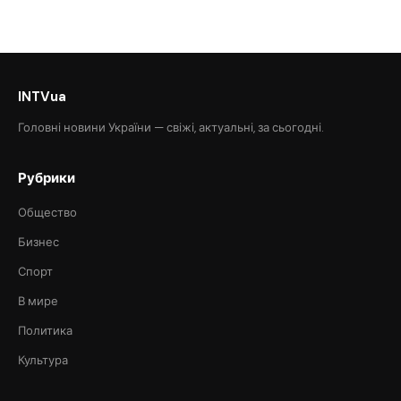
INTVua
Головні новини України — свіжі, актуальні, за сьогодні.
Рубрики
Общество
Бизнес
Спорт
В мире
Политика
Культура