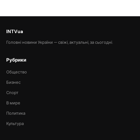
INTVua
Головні новини України — свіжі, актуальні, за сьогодні.
Рубрики
Общество
Бизнес
Спорт
В мире
Политика
Культура