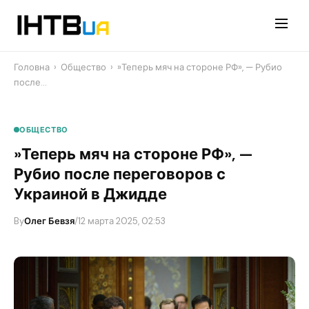
Перейти
до
контенту
Головна
›
Общество
›
​»Теперь мяч на стороне РФ», — Рубио
после…
ОБЩЕСТВО
​»Теперь мяч на стороне РФ», —
Рубио после переговоров с
Украиной в Джидде
By
Олег Бевзя
/
12 марта 2025, 02:53