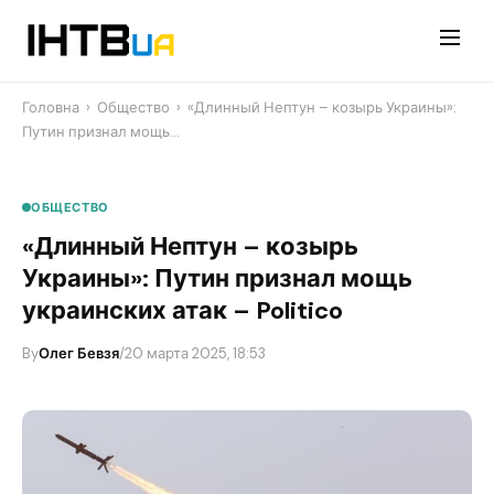
Перейти
до
контенту
Головна
›
Общество
›
«Длинный Нептун – козырь Украины»:
Путин признал мощь…
ОБЩЕСТВО
«Длинный Нептун – козырь
Украины»: Путин признал мощь
украинских атак – Politico
By
Олег Бевзя
/
20 марта 2025, 18:53