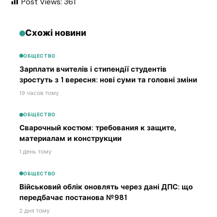
Post Views:
361
Схожі новини
ОБЩЕСТВО
Зарплати вчителів і стипендії студентів
зростуть з 1 вересня: нові суми та головні зміни
19 часов тому
ОБЩЕСТВО
Сварочный костюм: требования к защите,
материалам и конструкции
1 день тому
ОБЩЕСТВО
Військовий облік оновлять через дані ДПС: що
передбачає постанова №981
2 дня тому