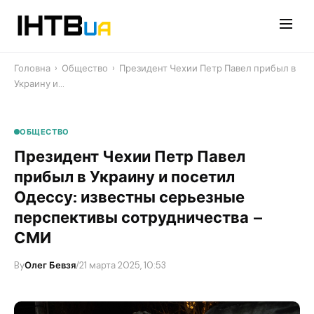
Перейти
до
контенту
Головна
›
Общество
›
Президент Чехии Петр Павел прибыл в
Украину и…
ОБЩЕСТВО
Президент Чехии Петр Павел
прибыл в Украину и посетил
Одессу: известны серьезные
перспективы сотрудничества –
СМИ
By
Олег Бевзя
/
21 марта 2025, 10:53