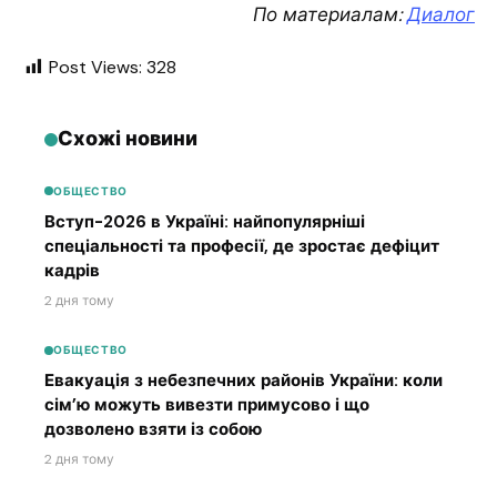
По материалам:
Диалог
Post Views:
328
Схожі новини
ОБЩЕСТВО
Вступ-2026 в Україні: найпопулярніші
спеціальності та професії, де зростає дефіцит
кадрів
2 дня тому
ОБЩЕСТВО
Евакуація з небезпечних районів України: коли
сім’ю можуть вивезти примусово і що
дозволено взяти із собою
2 дня тому