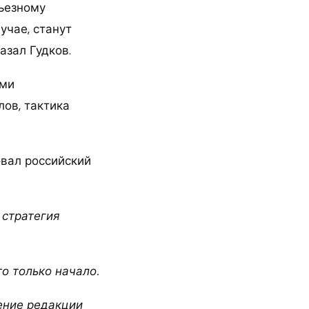
рьезному
учае, станут
азал Гудков.
ыми
лов, тактика
овал российский
 стратегия
о только начало.
ение редакции