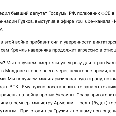
едил бывший депутат Госдумы РФ, полковник ФСБ в 
ннадий Гудков, выступив в эфире YouTube-канала «И
A.
в этой войне прибавит сил и уверенности диктатор
и сам Кремль наверняка продолжит агрессию в отно
м? Мы получаем смертельную угрозу для стран Бал
 в Молдове скорее всего через некоторое время, ко
ами. Мы получаем милитаризированную страну, потом
вать ВПК… Ему нужно восстановить те запасы техник
трачены на войну против Украины. Сразу приготовит
ну (премьер-министру Армении — ред.), (будет) гос
тиным… Приготовиться Грузии к полному поглощени