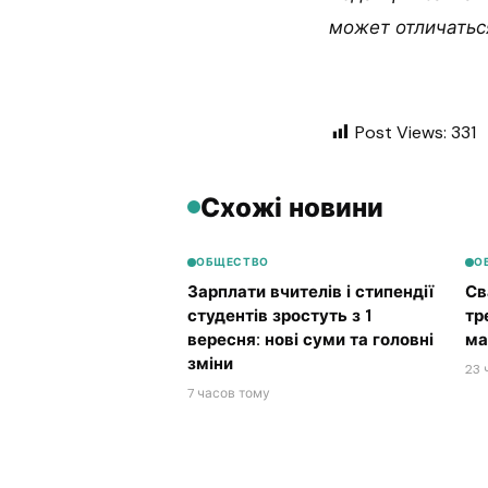
может отличаться
Post Views:
331
Схожі новини
ОБЩЕСТВО
О
Зарплати вчителів і стипендії
Св
студентів зростуть з 1
тр
вересня: нові суми та головні
ма
зміни
23 
7 часов тому