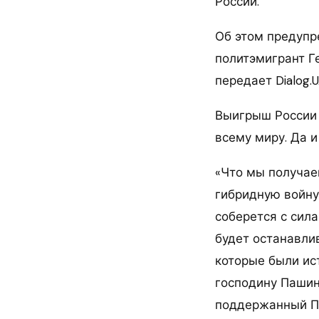
России.
Об этом предупр
политэмигрант Ге
передает Dialog.U
Выигрыш России 
всему миру. Да 
«Что мы получае
гибридную войну
соберется с сил
будет останавли
которые были ис
господину Пашиня
поддержанный Пу