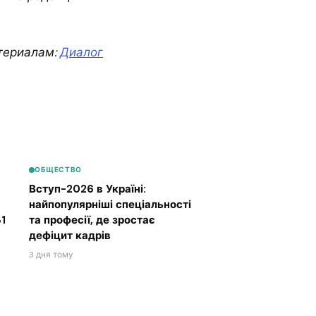
териалам:
Диалог
ОБЩЕСТВО
Вступ-2026 в Україні:
найпопулярніші спеціальності
1
та професії, де зростає
дефіцит кадрів
3 дня тому