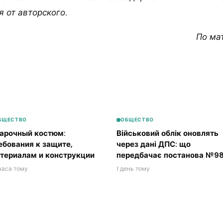
 от авторского.
По ма
БЩЕСТВО
ОБЩЕСТВО
арочный костюм:
Військовий облік оновлять
ебования к защите,
через дані ДПС: що
териалам и конструкции
передбачає постанова №98
часа тому
1 день тому