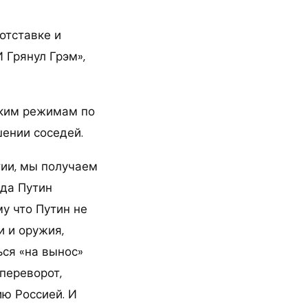
отставке и
 Грянул Грэм»,
ским режимам по
шении соседей.
тии, мы получаем
гда Путин
у что Путин не
и и оружия,
ься «на вынос»
переворот,
ю Россией. И