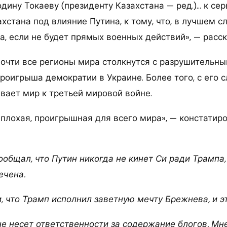
дину Токаеву (президенту Казахстана — ред.)… к се
стана под влияние Путина, к тому, что, в лучшем сл
, если не будет прямых военных действий», — расск
 почти все регионы мира столкнутся с разрушительн
оигрыша демократии в Украине. Более того, с его с
вает мир к третьей мировой войне.
 плохая, проигрышная для всего мира», — констатир
сообщал, что Путин никогда не кинет Си ради Трампа,
ечена.
 что Трамп исполнил заветную мечту Брежнева, и эт
не несет ответственности за содержание блогов. Мн