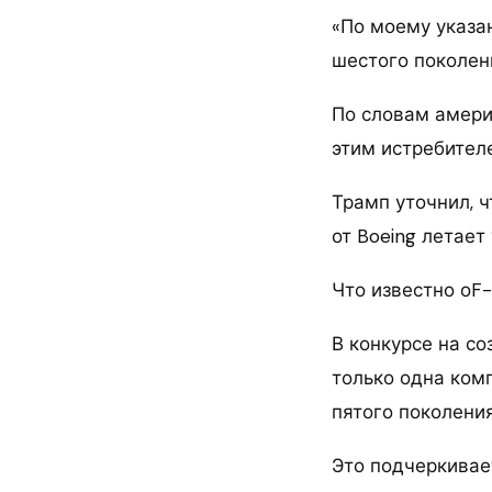
«По моему указа
шестого поколени
По словам амери
этим истребител
Трамп уточнил, ч
от Boeing летае
Что известно оF
В конкурсе на с
только одна ком
пятого поколения
Это подчеркивае