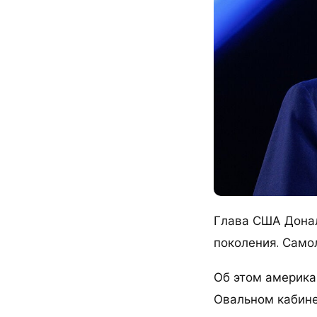
Глава США Донал
поколения. Самол
Об этом америка
Овальном кабине