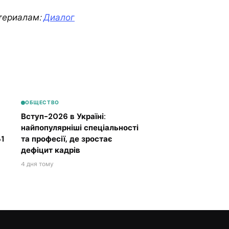
териалам:
Диалог
ОБЩЕСТВО
Вступ-2026 в Україні:
найпопулярніші спеціальності
1
та професії, де зростає
дефіцит кадрів
4 дня тому