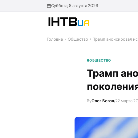
Перейти
Суббота, 8 августа 2026
до
контенту
Головна
›
Общество
›
Трамп анонсировал ис
ОБЩЕСТВО
Трамп ан
поколения
By
Олег Бевзя
/
22 марта 20