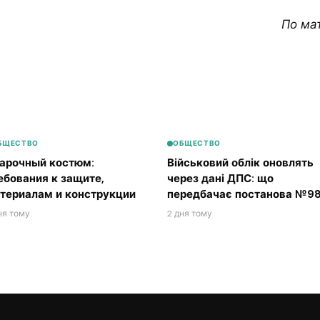
По ма
БЩЕСТВО
ОБЩЕСТВО
арочный костюм:
Військовий облік оновлять
ебования к защите,
через дані ДПС: що
териалам и конструкции
передбачає постанова №98
ня тому
2 дня тому