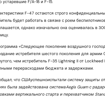
 устаревшие F/A-18 и F-15.
актеристики F-47 остаются строго конфиденциальным
итель будет работать в связке с роем беспилотнико
глашается, однако изначально она оценивалась в 3
ницу.
ограмма «Следующее поколение воздушного господ
оздание истребителя шестого поколения для армии 
того, чем истребитель F-35 Lightning II от Lockheed 
упными перерасходами бюджета и задержками.
общал, что СШАуспешноиспытали систему защиты от
ниях была задействована системаAegis Guam с радар
вками вертикального старта и перехватчиком Standa