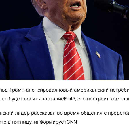
ьд Трамп анонсировалновый американский истреби
ет будет носить названиеF-47, его построит компан
нский лидер рассказал во время общения с предст
те в пятницу, информируетCNN.