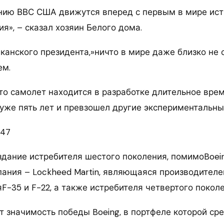
нию ВВС США движутся вперед с первым в мире ис
я», – сказал хозяин Белого дома.
канского президента,»ничто в мире даже близко не 
ем.
то самолет находится в разработке длительное врем
т уже пять лет и превзошел другие экспериментальны
-47
оздание истребителя шестого поколения, помимоBoei
пания – Lockheed Martin, являющаяся производител
F-35 и F-22, а также истребителя четвертого поколе
т значимость победы Boeing, в портфеле которой ср