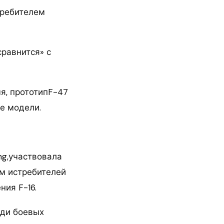
требителем
сравнится» с
я, прототипF-47
е модели.
ng,участвовала
ем истребителей
ния F-16.
еди боевых