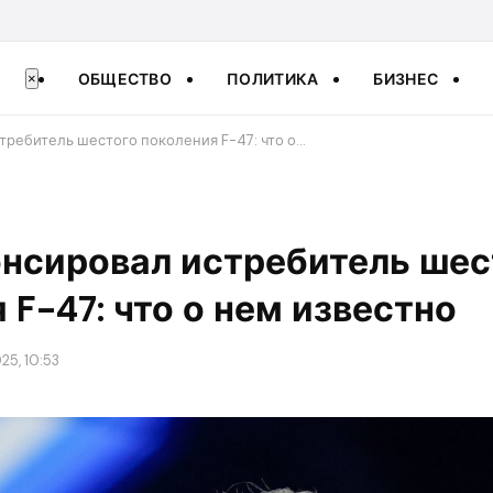
ОБЩЕСТВО
ПОЛИТИКА
БИЗНЕС
×
требитель шестого поколения F-47: что о…
онсировал истребитель шес
 F-47: что о нем известно
25, 10:53