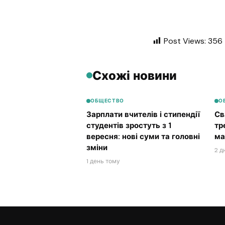
Post Views:
356
Схожі новини
ОБЩЕСТВО
О
Зарплати вчителів і стипендії
Св
студентів зростуть з 1
тр
вересня: нові суми та головні
ма
зміни
2 д
1 день тому