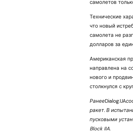
самолетов только
Технические хар
что новый истреб
самолета не раз
долларов за еди
Американская пр
направлена на с
нового и продвину
столкнулся с кр
Ранее
Dialog.UA
со
ракет. В испыта
пусковыми устано
Block IIA.