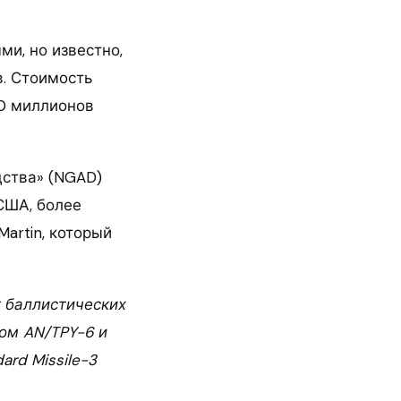
и, но известно,
в. Стоимость
00 миллионов
ства» (NGAD)
США, более
Martin, который
 баллистических
ом AN/TPY-6 и
rd Missile-3