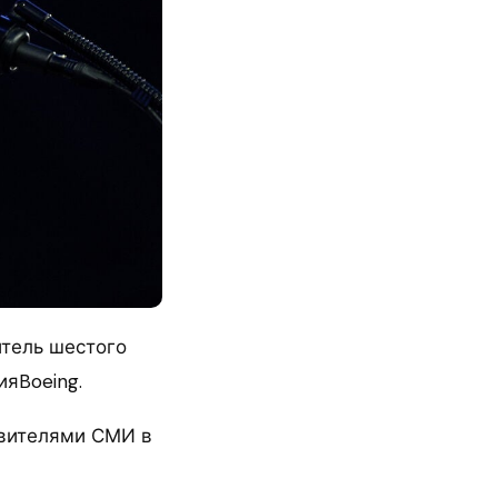
тель шестого
ияBoeing.
авителями СМИ в