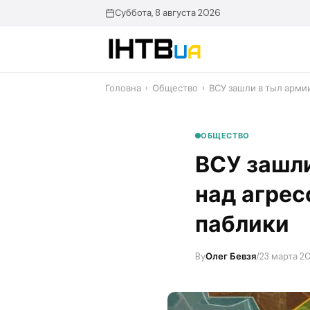
Перейти
Суббота, 8 августа 2026
до
контенту
Головна
›
Общество
›
ВСУ зашли в тыл арми
ОБЩЕСТВО
ВСУ зашли
над агрес
паблики
By
Олег Бевзя
/
23 марта 2