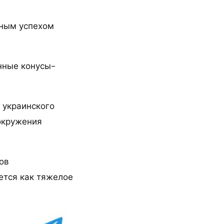
нным успехом
нные конусы-
 украинского
 окружения
ов
ется как тяжелое