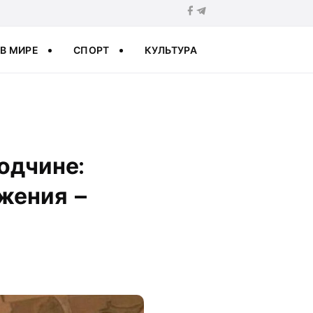
В МИРЕ
СПОРТ
КУЛЬТУРА
одчине:
жения –