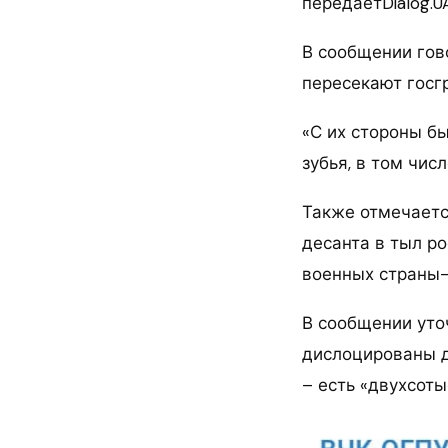
передаетDialog.UA
В сообщении гов
пересекают госг
«С их стороны б
зубья, в том чи
Также отмечаетс
десанта в тыл ро
военных страны-
В сообщении уто
дислоцированы д
– есть «двухсоты