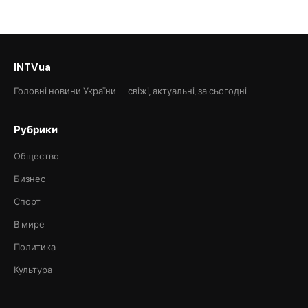
INTVua
Головні новини України — свіжі, актуальні, за сьогодні.
Рубрики
Общество
Бизнес
Спорт
В мире
Политика
Культура