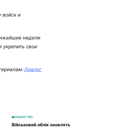
 войск и
ближайшие недели
я укрепить свои
териалам:
Диалог
ОБЩЕСТВО
Військовий облік оновлять