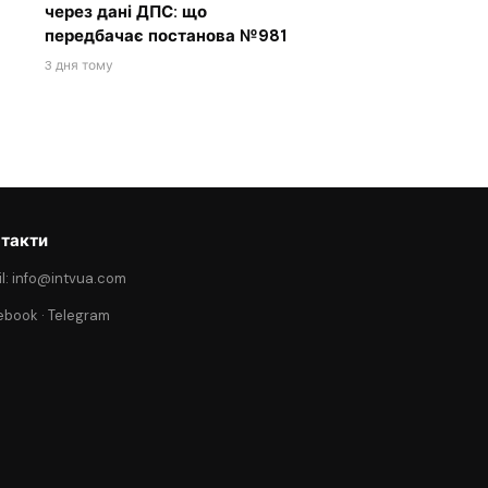
через дані ДПС: що
передбачає постанова №981
3 дня тому
такти
l: info@intvua.com
ebook
·
Telegram