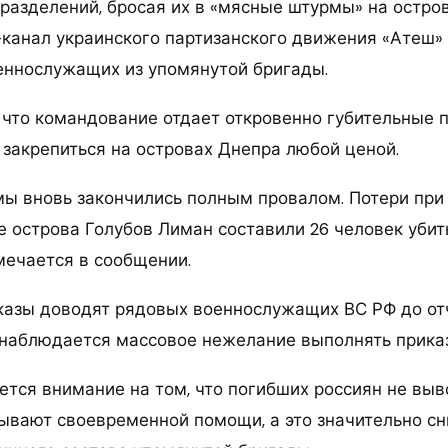
дразделений, бросая их в «мясные штурмы» на остро
канал украинского партизанского движения «Атеш» 
еннослужащих из упомянутой бригады.
 что командование отдает откровенно губительные п
 закрепиться на островах Днепра любой ценой.
ы вновь закончились полным провалом. Потери при
е острова Голубов Лиман составили 26 человек убит
мечается в сообщении.
азы доводят рядовых военнослужащих ВС РФ до отч
наблюдается массовое нежелание выполнять прика
тся внимание на том, что погибших россиян не вывоз
ывают своевременной помощи, а это значительно с