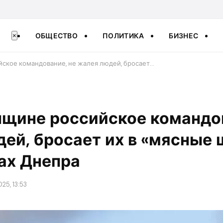
ОБЩЕСТВО
ПОЛИТИКА
БИЗНЕС
×
ское командование, не жалея людей, бросает…
нщине российское командов
ей, бросает их в «мясные
ах Днепра
25, 13:53