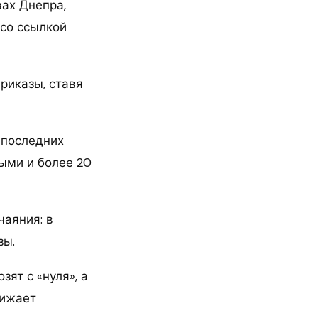
вах Днепра,
со ссылкой
риказы, ставя
 последних
ыми и более 20
аяния: в
зы.
ят с «нуля», а
нижает