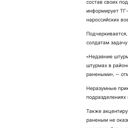
состав своих по
информирует ТГ-
нароссийских во
Подчеркивается,
солдатам задачу
«Недавние штурм
штурмах в район
ранеными», — от
Неразумные прик
подразделениях 
Также акцентируе
раненым не оказ