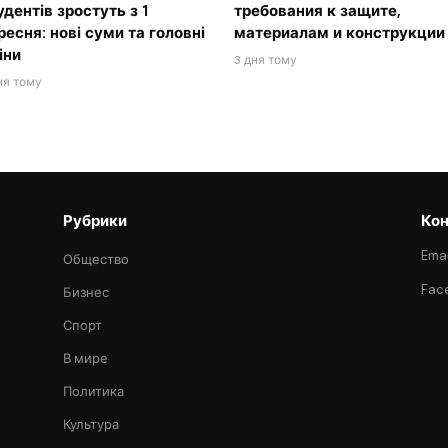
удентів зростуть з 1
требования к защите,
ресня: нові суми та головні
материалам и конструкции
іни
3 дня тому
ня тому
Рубрики
Кон
Emai
Общество
Fac
Бизнес
Спорт
В мире
Политика
Культура