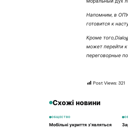
моральный дух л
Напомним, в ОПУ
готовится к наст
Кроме того,Dial
может перейти к
переговорные по
Post Views:
321
Схожі новини
ОБЩЕСТВО
О
Мобільні укриття з’являться
За