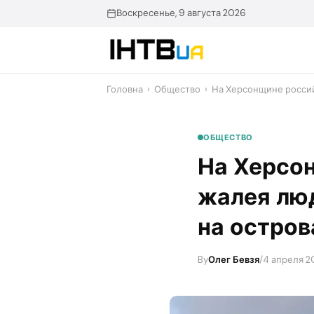
Перейти
Воскресенье, 9 августа 2026
до
контенту
Головна
›
Общество
›
На Херсонщине россий
ОБЩЕСТВО
На Херсо
жалея люд
на остров
By
Олег Бевзя
/
4 апреля 20