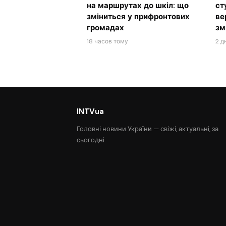
на маршрутах до шкіл: що
ст
зміниться у прифронтових
ве
громадах
зм
18 часов тому
2 д
INTVua
Головні новини України — свіжі, актуальні, за
сьогодні.