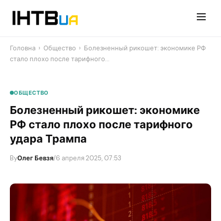
Перейти
до
контенту
Головна
›
Общество
›
Болезненный рикошет: экономике РФ
стало плохо после тарифного…
ОБЩЕСТВО
Болезненный рикошет: экономике
РФ стало плохо после тарифного
удара Трампа
By
Олег Бевзя
/
6 апреля 2025, 07:53