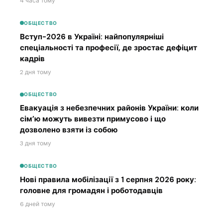
4 часа тому
ОБЩЕСТВО
Вступ-2026 в Україні: найпопулярніші
спеціальності та професії, де зростає дефіцит
кадрів
2 дня тому
ОБЩЕСТВО
Евакуація з небезпечних районів України: коли
сім’ю можуть вивезти примусово і що
дозволено взяти із собою
3 дня тому
ОБЩЕСТВО
Нові правила мобілізації з 1 серпня 2026 року:
головне для громадян і роботодавців
6 дней тому