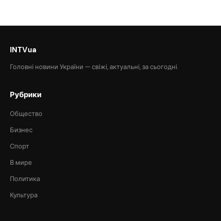
INTVua
Головні новини України — свіжі, актуальні, за сьогодні.
Рубрики
Общество
Бизнес
Спорт
В мире
Политика
Культура