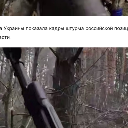
а Украины показала кадры штурма российской позиц
асти.