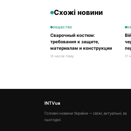
Схожі новини
ОБЩЕСТВО
О
Сварочный костюм:
Ві
требования к защите,
че
материалам и конструкции
пе
13 часов тому
17 
INTVua
Головні новини України — свіжі, актуальні, за
сьогодні.