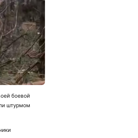
воей боевой
яли штурмом
чики