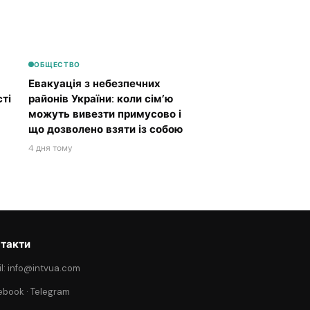
ОБЩЕСТВО
Евакуація з небезпечних
ті
районів України: коли сім’ю
можуть вивезти примусово і
що дозволено взяти із собою
4 дня тому
такти
l: info@intvua.com
ebook
·
Telegram