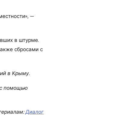
местности», —
авших в штурме.
акже сбросами с
ий в Крыму.
» с помощью
териалам:
Диалог