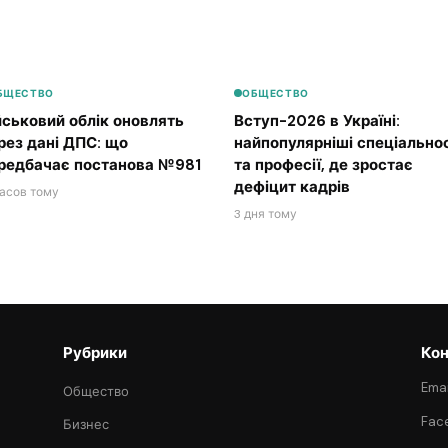
БЩЕСТВО
ОБЩЕСТВО
йськовий облік оновлять
Вступ-2026 в Україні:
рез дані ДПС: що
найпопулярніші спеціальнос
редбачає постанова №981
та професії, де зростає
дефіцит кадрів
часов тому
3 дня тому
Рубрики
Кон
Emai
Общество
Fac
Бизнес