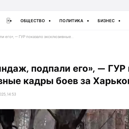
ОБЩЕСТВО
ПОЛИТИКА
БИЗНЕС
×
ли его», — ГУР показало эксклюзивные…
индаж, подпали его», — ГУР
вные кадры боев за Харьк
25, 14:53