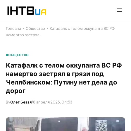
Перейти
до
контенту
Головна
›
Общество
›
Катафалк с телом оккупанта ВС РФ
намертво застрял…
ОБЩЕСТВО
Катафалк с телом оккупанта ВС РФ
намертво застрял в грязи под
Челябинском: Путину нет дела до
дорог
By
Олег Бевзя
/
8 апреля 2025, 04:53