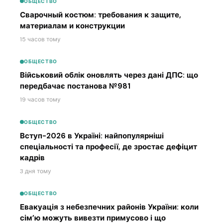
ОБЩЕСТВО
Сварочный костюм: требования к защите,
материалам и конструкции
15 часов тому
ОБЩЕСТВО
Військовий облік оновлять через дані ДПС: що
передбачає постанова №981
19 часов тому
ОБЩЕСТВО
Вступ-2026 в Україні: найпопулярніші
спеціальності та професії, де зростає дефіцит
кадрів
3 дня тому
ОБЩЕСТВО
Евакуація з небезпечних районів України: коли
сім’ю можуть вивезти примусово і що