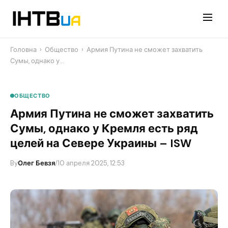
Перейти
до
контенту
Головна
›
Общество
›
​Армия Путина не сможет захватить
Сумы, однако у…
ОБЩЕСТВО
​Армия Путина не сможет захватить
Сумы, однако у Кремля есть ряд
целей на Севере Украины – ISW
By
Олег Бевзя
/
10 апреля 2025, 12:53