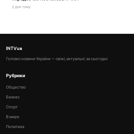
2 дня тому
INTVua
Головні новини України — свіжі, актуальні, за сьогодні.
Рубрики
Общество
Бизнес
Спорт
В мире
Политика