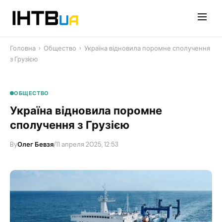
Перейти
до
контенту
Головна
›
Общество
›
Україна відновила поромне сполучення
з Грузією
ОБЩЕСТВО
Україна відновила поромне
сполучення з Грузією
By
Олег Бевзя
/
11 апреля 2025, 12:53