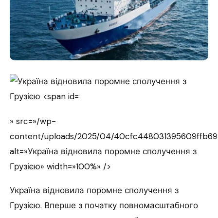
» src=»/wp-
content/uploads/2025/04/40cfc448031395609ffb693
alt=»Україна відновила поромне сполучення з
Грузією» width=»100%» />
Україна відновила поромне сполучення з
Грузією. Вперше з початку повномасштабного