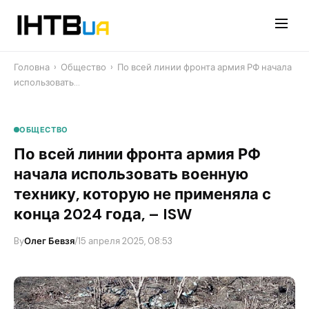
Перейти
до
контенту
Головна
›
Общество
›
​По всей линии фронта армия РФ начала
использовать…
ОБЩЕСТВО
​По всей линии фронта армия РФ
начала использовать военную
технику, которую не применяла с
конца 2024 года, – ISW
By
Олег Бевзя
/
15 апреля 2025, 08:53