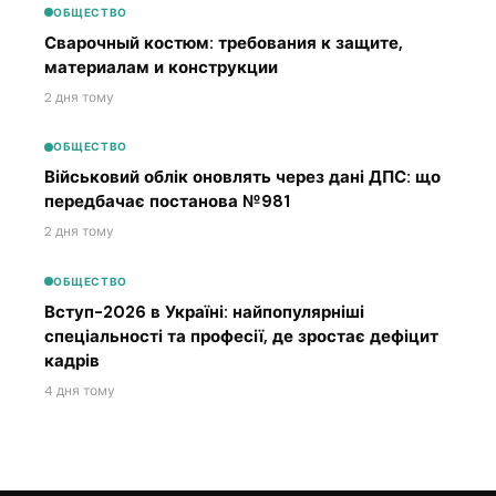
ОБЩЕСТВО
Сварочный костюм: требования к защите,
материалам и конструкции
2 дня тому
ОБЩЕСТВО
Військовий облік оновлять через дані ДПС: що
передбачає постанова №981
2 дня тому
ОБЩЕСТВО
Вступ-2026 в Україні: найпопулярніші
спеціальності та професії, де зростає дефіцит
кадрів
4 дня тому