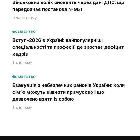
Військовий облік оновлять через дані ДПС: що
передбачає постанова №981
9 часов тому
ОБЩЕСТВО
Вступ-2026 в Україні: найпопулярніші
спеціальності та професії, де зростає дефіцит
кадрів
3 дня тому
ОБЩЕСТВО
Евакуація з небезпечних районів України: коли
сім’ю можуть вивезти примусово і що
дозволено взяти із собою
3 дня тому