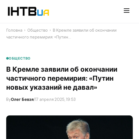
Перейти
до
контенту
Головна
›
Общество
›
В Кремле заявили об окончании
частичного перемирия: «Путин…
ОБЩЕСТВО
В Кремле заявили об окончании
частичного перемирия: «Путин
новых указаний не давал»
By
Олег Бевзя
/
17 апреля 2025, 19:53