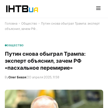
Перейти
до
контенту
Головна
›
Общество
›
​Путин снова обыграл Трампа: эксперт
объяснил, зачем РФ…
ОБЩЕСТВО
​Путин снова обыграл Трампа:
эксперт объяснил, зачем РФ
«пасхальное перемирие»
By
Олег Бевзя
/
20 апреля 2025, 11:58