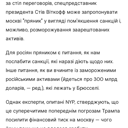
за стіл переговорів, спецпредставник
президента Стів Віткофф може запропонувати
москві "пряник" у вигляді пом'якшення санкцій і,
можливо, розморожування заарештованих
активів.
Для росіян пряником є питання, як нам
послабити санкції, які наразі діють щодо них.
Інше питання, як ви вчините із замороженими
російськими активами (йдеться про 300 млрд
доларів, — ред.), які лежать у Брюсселі.
Однак експерти, опитані NYP, стверджують, що
це суперечитиме попереднім погрозам Трампа
посилити фінансовий тиск на москву — чого