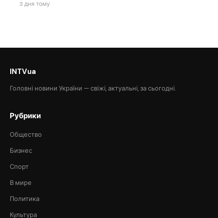
3 дня тому
INTVua
Головні новини України — свіжі, актуальні, за сьогодні.
Рубрики
Общество
Бизнес
Спорт
В мире
Политика
Культура