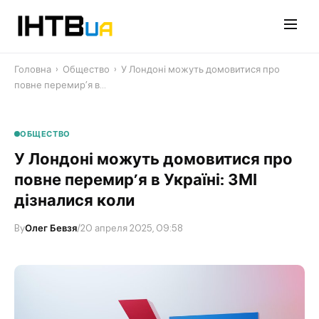
Перейти
до
контенту
Головна
›
Общество
›
У Лондоні можуть домовитися про
повне перемир’я в…
ОБЩЕСТВО
У Лондоні можуть домовитися про
повне перемир’я в Україні: ЗМІ
дізналися коли
By
Олег Бевзя
/
20 апреля 2025, 09:58