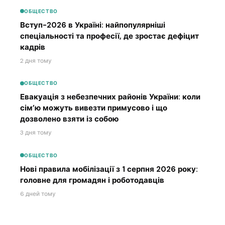
ОБЩЕСТВО
Вступ-2026 в Україні: найпопулярніші
спеціальності та професії, де зростає дефіцит
кадрів
2 дня тому
ОБЩЕСТВО
Евакуація з небезпечних районів України: коли
сім’ю можуть вивезти примусово і що
дозволено взяти із собою
3 дня тому
ОБЩЕСТВО
Нові правила мобілізації з 1 серпня 2026 року:
головне для громадян і роботодавців
6 дней тому