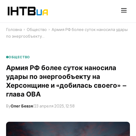
Перейти
до
контенту
Головна
›
Общество
›
Армия РФ более суток наносила удары
по энергообъекту…
ОБЩЕСТВО
Армия РФ более суток наносила
удары по энергообъекту на
Херсонщине и «добилась своего» –
глава ОВА
By
Олег Бевзя
/
23 апреля 2025, 12:58