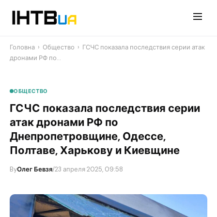
Перейти
до
контенту
Головна
›
Общество
›
ГСЧС показала последствия серии атак
дронами РФ по…
ОБЩЕСТВО
ГСЧС показала последствия серии
атак дронами РФ по
Днепропетровщине, Одессе,
Полтаве, Харькову и Киевщине
By
Олег Бевзя
/
23 апреля 2025, 09:58