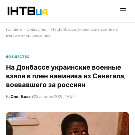
Перейти
до
контенту
Головна
›
Общество
›
На Донбассе украинские военные
взяли в плен наемника…
ОБЩЕСТВО
На Донбассе украинские военные
взяли в плен наемника из Сенегала,
воевавшего за россиян
By
Олег Бевзя
/
23 апреля 2025, 19:58