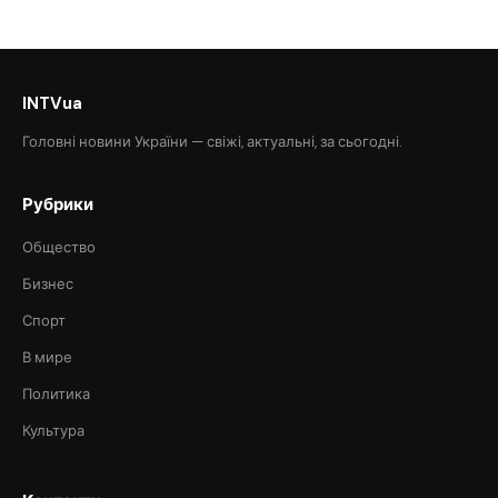
INTVua
Головні новини України — свіжі, актуальні, за сьогодні.
Рубрики
Общество
Бизнес
Спорт
В мире
Политика
Культура