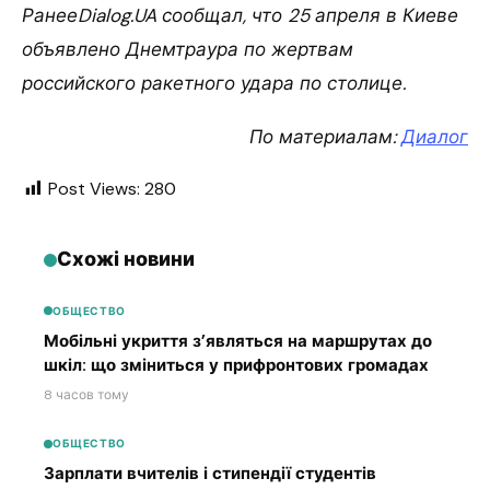
РанееDialog.UA сообщал, что 25 апреля в Киеве
объявлено Днемтраура по жертвам
российского ракетного удара по столице.
По материалам:
Диалог
Post Views:
280
Схожі новини
ОБЩЕСТВО
Мобільні укриття з’являться на маршрутах до
шкіл: що зміниться у прифронтових громадах
8 часов тому
ОБЩЕСТВО
Зарплати вчителів і стипендії студентів