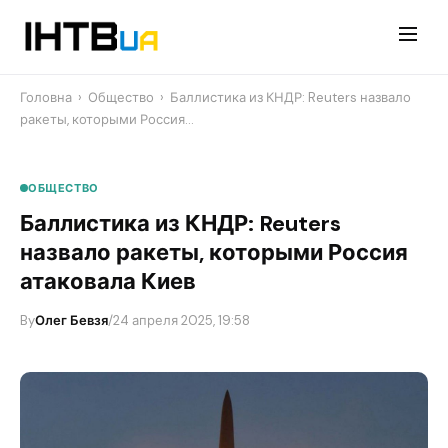
Перейти
до
контенту
Головна
›
Общество
›
Баллистика из КНДР: Reuters назвало
ракеты, которыми Россия…
ОБЩЕСТВО
Баллистика из КНДР: Reuters
назвало ракеты, которыми Россия
атаковала Киев
By
Олег Бевзя
/
24 апреля 2025, 19:58