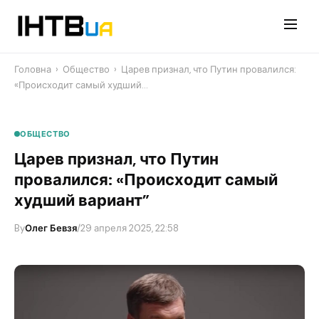
Перейти
до
контенту
Головна
›
Общество
›
Царев признал, что Путин провалился:
«Происходит самый худший…
ОБЩЕСТВО
Царев признал, что Путин
провалился: «Происходит самый
худший вариант”
By
Олег Бевзя
/
29 апреля 2025, 22:58