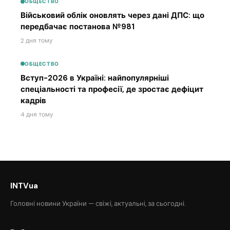
ОБЩЕСТВО
Військовий облік оновлять через дані ДПС: що
передбачає постанова №981
2 дня тому
ОБЩЕСТВО
Вступ-2026 в Україні: найпопулярніші
спеціальності та професії, де зростає дефіцит
кадрів
4 дня тому
INTVua
Головні новини України — свіжі, актуальні, за сьогодні.