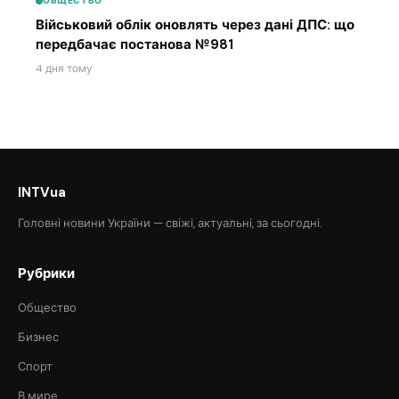
ОБЩЕСТВО
Військовий облік оновлять через дані ДПС: що
передбачає постанова №981
4 дня тому
INTVua
Головні новини України — свіжі, актуальні, за сьогодні.
Рубрики
Общество
Бизнес
Спорт
В мире