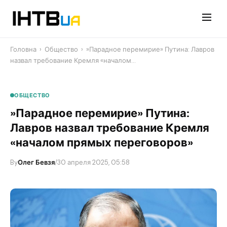
Перейти
до
контенту
Головна
›
Общество
›
​»Парадное перемирие» Путина: Лавров
назвал требование Кремля «началом…
ОБЩЕСТВО
​»Парадное перемирие» Путина:
Лавров назвал требование Кремля
«началом прямых переговоров»
By
Олег Бевзя
/
30 апреля 2025, 05:58