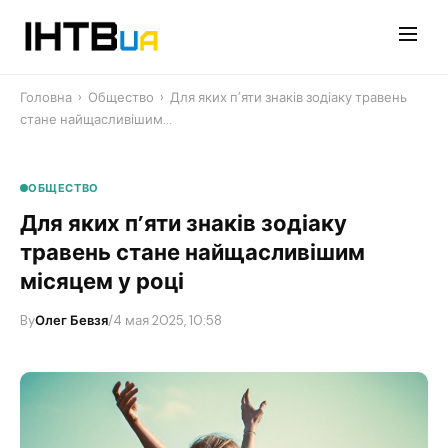
Перейти
до
контенту
Головна
›
Общество
›
Для яких п’яти знаків зодіаку травень
стане найщасливішим…
ОБЩЕСТВО
Для яких п’яти знаків зодіаку
травень стане найщасливішим
місяцем у році
By
Олег Бевзя
/
4 мая 2025, 10:58