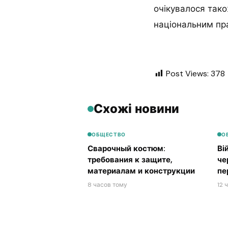
очікувалося тако
національним пр
Post Views:
378
Схожі новини
ОБЩЕСТВО
О
Сварочный костюм:
Ві
требования к защите,
че
материалам и конструкции
пе
8 часов тому
12 