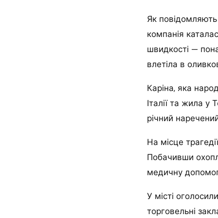
Як повідомляють I
компанія каталас
швидкості — пона
влетіла в оливко
Каріна, яка наро
Італії та жила у 
річний наречений
На місце трагеді
Побачивши охопле
медичну допомог
У місті оголосил
торговельні закл