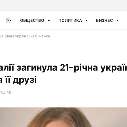
ОБЩЕСТВО
ПОЛИТИКА
БИЗНЕС
×
а 21-річна українська біженка…
алії загинула 21-річна укра
 її друзі
 04:58