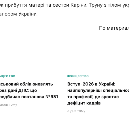
ж прибуття матері та сестри Каріни. Труну з тілом ук
апором України.
По материа
БЩЕСТВО
ОБЩЕСТВО
йськовий облік оновлять
Вступ-2026 в Україні:
рез дані ДПС: що
найпопулярніші спеціальнос
редбачає постанова №981
та професії, де зростає
дефіцит кадрів
часов тому
3 дня тому