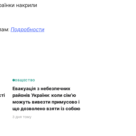
раїнки накрили
лам:
Подробности
ОБЩЕСТВО
Евакуація з небезпечних
ті
районів України: коли сім’ю
можуть вивезти примусово і
що дозволено взяти із собою
3 дня тому