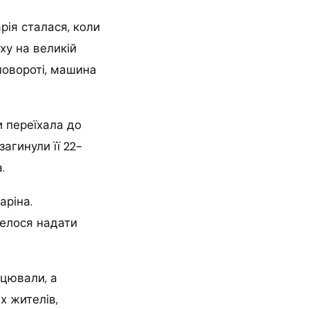
арія сталася, коли
ху на великій
повороті, машина
и переїхала до
загинули її 22-
.
аріна.
велося надати
ацювали, а
х жителів,