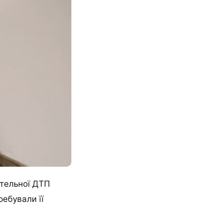
ртельної ДТП
ребували її