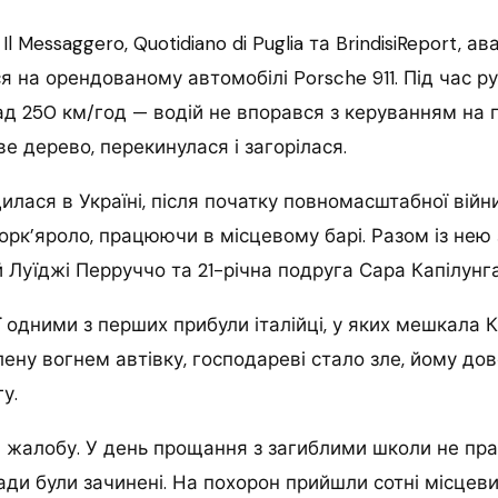
l Messaggero, Quotidiano di Puglia та BrindisiReport, ав
я на орендованому автомобілі Porsche 911. Під час ру
д 250 км/год — водій не впорався з керуванням на 
ве дерево, перекинулася і загорілася.
дилася в Україні, після початку повномасштабної війн
Торк’яроло, працюючи в місцевому барі. Разом із нею 
 Луїджі Перруччо та 21-річна подруга Сара Капілунга
ї одними з перших прибули італійці, у яких мешкала К
ну вогнем автівку, господареві стало зле, йому до
у.
и жалобу. У день прощання з загиблими школи не пр
ади були зачинені. На похорон прийшли сотні місцеви