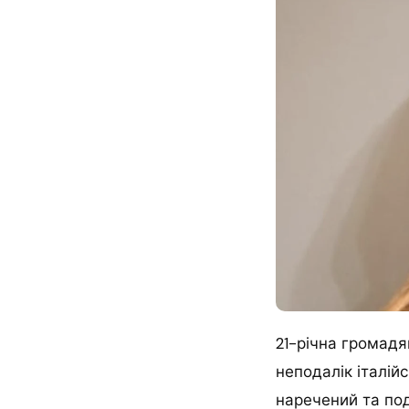
21-річна громадя
неподалік італійс
наречений та подр