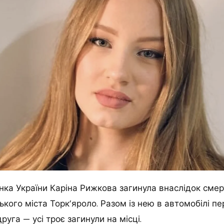
нка України Каріна Рижкова загинула внаслідок сме
ького міста Торк’яроло. Разом із нею в автомобілі пе
уга — усі троє загинули на місці.