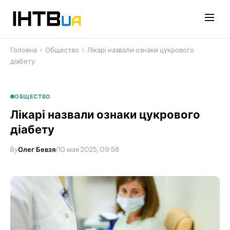
Перейти
до
контенту
Головна
›
Общество
›
Лікарі назвали ознаки цукрового
діабету
ОБЩЕСТВО
Лікарі назвали ознаки цукрового
діабету
By
Олег Бевзя
/
10 мая 2025, 09:58