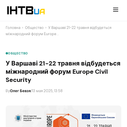
Перейти
до
контенту
Головна
›
Общество
›
У Варшаві 21-22 травня відбудеться
міжнародний форум Europe…
ОБЩЕСТВО
У Варшаві 21-22 травня відбудеться
міжнародний форум Europe Civil
Security
By
Олег Бевзя
/
13 мая 2025, 13:58