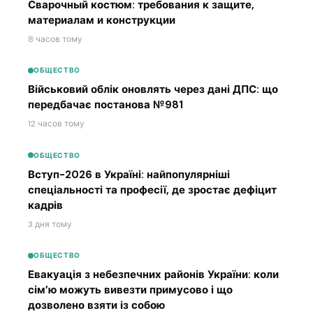
Сварочный костюм: требования к защите,
материалам и конструкции
8 часов тому
ОБЩЕСТВО
Військовий облік оновлять через дані ДПС: що
передбачає постанова №981
12 часов тому
ОБЩЕСТВО
Вступ-2026 в Україні: найпопулярніші
спеціальності та професії, де зростає дефіцит
кадрів
3 дня тому
ОБЩЕСТВО
Евакуація з небезпечних районів України: коли
сім’ю можуть вивезти примусово і що
дозволено взяти із собою