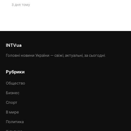
3 дня тому
INTVua
Головні новини України — свіжі, актуальні, за сьогодні.
Рубрики
Общество
Бизнес
Спорт
В мире
Политика