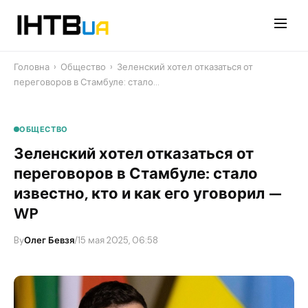
Перейти
до
контенту
Головна
›
Общество
›
​Зеленский хотел отказаться от
переговоров в Стамбуле: стало…
ОБЩЕСТВО
​Зеленский хотел отказаться от
переговоров в Стамбуле: стало
известно, кто и как его уговорил —
WP
By
Олег Бевзя
/
15 мая 2025, 06:58