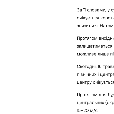
За її словами, у 
очікується корот
знизиться. Натом
Протягом вихідни
залишатиметься д
можливе лише пі
Сьогодні, 16 трав
північних і центр
центру очікуєтьс
Протягом дня буд
центральних (окр
15–20 м/с.