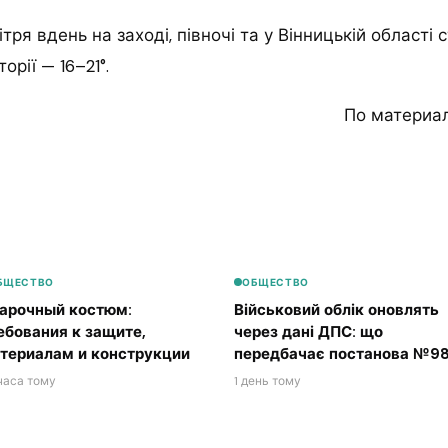
тря вдень на заході, півночі та у Вінницькій області
торії — 16–21°.
По материа
БЩЕСТВО
ОБЩЕСТВО
арочный костюм:
Військовий облік оновлять
ебования к защите,
через дані ДПС: що
териалам и конструкции
передбачає постанова №98
часа тому
1 день тому