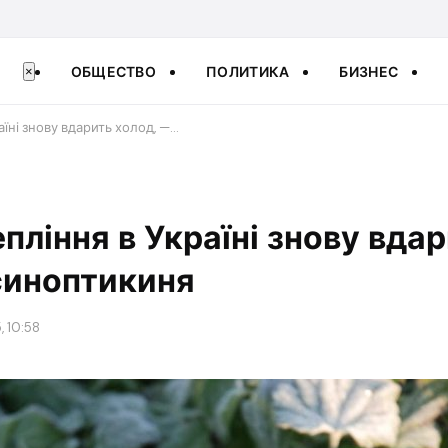
ОБЩЕСТВО
ПОЛИТИКА
БИЗНЕС
×
аїні знову вдарить холод, —…
епління в Україні знову вда
синоптикиня
, 10:58