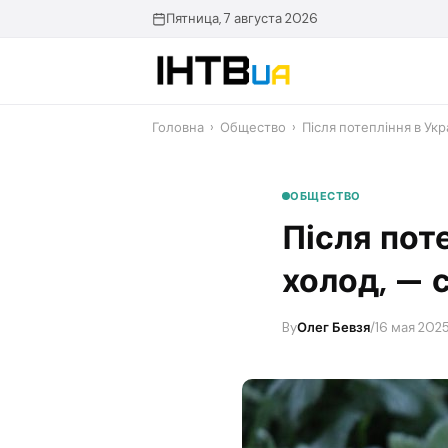
Перейти
Пятница, 7 августа 2026
до
контенту
Головна
›
Общество
›
Після потепління в Укр
ОБЩЕСТВО
Після пот
холод, — 
By
Олег Бевзя
/
16 мая 2025