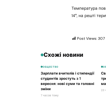
Температура пові
14°, на решті тери
Post Views:
307
Схожі новини
ОБЩЕСТВО
О
Зарплати вчителів і стипендії
Св
студентів зростуть з 1
тр
вересня: нові суми та головні
ма
зміни
23 
7 часов тому