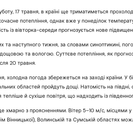
суботу, 17 травня, в країні ще триматиметься прохоло
кочасне потепління, однак вже у понеділок температ
ість із вівторка-середи прогнозується нове підвище
х та наступного тижня, за словами синоптикині, пог
ощовою та вологою. Суттєве потепління, як прогноз
сля 20 травня.
ня, холодна погода збережеться на заході країни. У б
альних областей пройдуть дощі. Натомість на півдні, 
я тепліше й сухіше повітря, що надходить із південно
е хмарно з проясненнями. Вітер 5–10 м/с, місцями у 
ім Вінницької), Волинській та Сумській областях мож