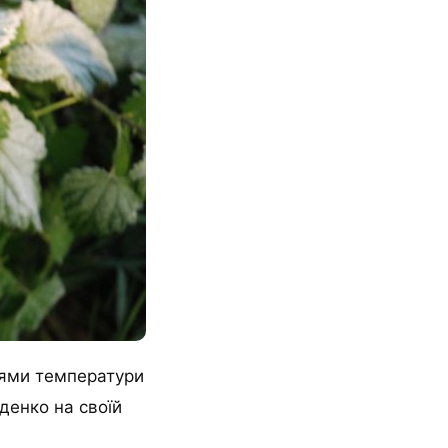
ннями температури
денко на своїй