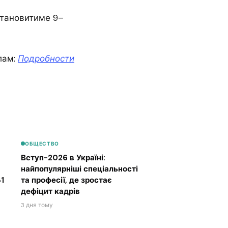
 становитиме 9–
лам:
Подробности
ОБЩЕСТВО
Вступ-2026 в Україні:
найпопулярніші спеціальності
1
та професії, де зростає
дефіцит кадрів
3 дня тому