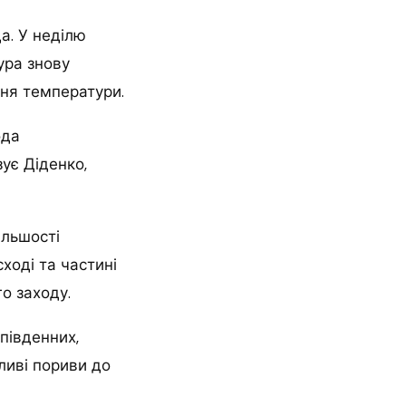
да. У неділю
ура знову
ння температури.
ода
ує Діденко,
ільшості
сході та частині
го заходу.
південних,
ливі пориви до