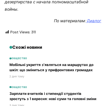
дезертирства с начала полномасштабной
войны.
По материалам:
Диалог
Post Views:
311
Схожі новини
ОБЩЕСТВО
Мобільні укриття з’являться на маршрутах до
шкіл: що зміниться у прифронтових громадах
2 дня тому
ОБЩЕСТВО
Зарплати вчителів і стипендії студентів
зростуть з 1 вересня: нові суми та головні зміни
3 дня тому