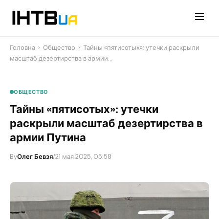
Перейти
до
контенту
Головна
›
Общество
›
Тайны «пятисотых»: утечки раскрыли
масштаб дезертирства в армии…
ОБЩЕСТВО
Тайны «пятисотых»: утечки
раскрыли масштаб дезертирства в
армии Путина
By
Олег Бевзя
/
21 мая 2025, 05:58