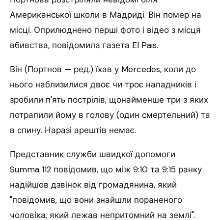
Американської школи в Мадриді.
Він помер на
місці. Оприлюднено перші фото і відео з місця
вбивства, повідомила газета El Pais.
Він (Портнов — ред.) їхав у Mercedes, коли до
нього наблизилися двоє чи троє нападників і
зробили п'ять пострілів, щонайменше три з яких
потрапили йому в голову (один смертельний) та
в спину. Наразі арештів немає.
Представник служби швидкої допомоги
Summa 112 повідомив, що між 9:10 та 9:15 ранку
надійшов дзвінок від громадянина, який
"повідомив, що вони знайшли пораненого
чоловіка, який лежав непритомний на землі".