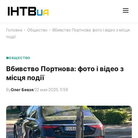
Перейти
до
контенту
Головна
›
Общество
›
Вбивство Портнова: фото і відео з місця
події
ОБЩЕСТВО
Вбивство Портнова: фото і відео з
місця події
By
Олег Бевзя
/
22 мая 2025, 11:58