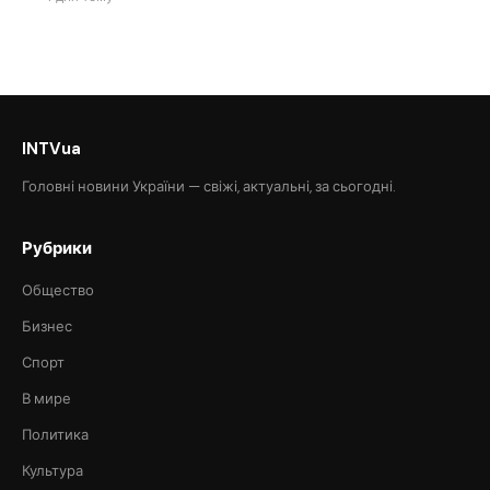
INTVua
Головні новини України — свіжі, актуальні, за сьогодні.
Рубрики
Общество
Бизнес
Спорт
В мире
Политика
Культура