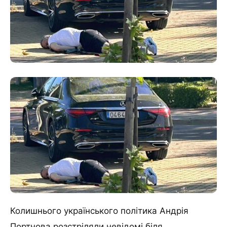
Колишнього українського політика Андрія
Портнова розстріляли невідомі біля