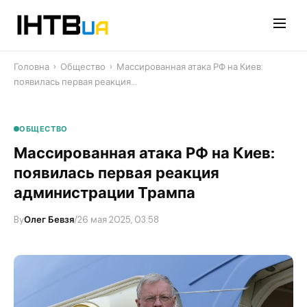
Перейти
до
контенту
Головна
›
Общество
›
Массированная атака РФ на Киев:
появилась первая реакция…
ОБЩЕСТВО
Массированная атака РФ на Киев:
появилась первая реакция
администрации Трампа
By
Олег Бевзя
/
26 мая 2025, 03:58