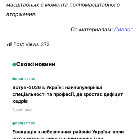
масштабных с момента полномасштабного
вторжения.
По материалам:
Диалог
Post Views:
272
Схожі новини
ОБЩЕСТВО
Вступ-2026 в Україні: найпопулярніші
спеціальності та професії, де зростає дефіцит
кадрів
2 дня тому
ОБЩЕСТВО
Евакуація з небезпечних районів України: коли
сім’ю можуть вивезти примусово і що