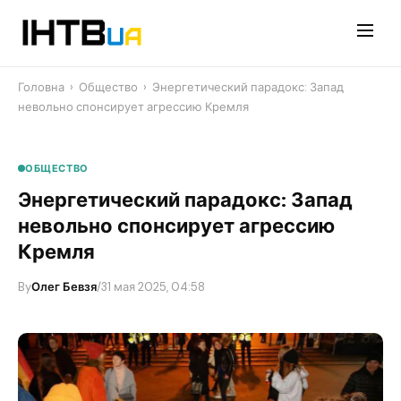
Перейти
до
контенту
Головна
›
Общество
›
​Энергетический парадокс: Запад
невольно спонсирует агрессию Кремля
ОБЩЕСТВО
​Энергетический парадокс: Запад
невольно спонсирует агрессию
Кремля
By
Олег Бевзя
/
31 мая 2025, 04:58