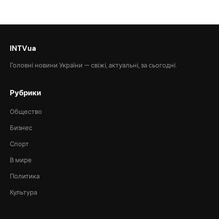
INTVua
Головні новини України — свіжі, актуальні, за сьогодні.
Рубрики
Общество
Бизнес
Спорт
В мире
Политика
Культура