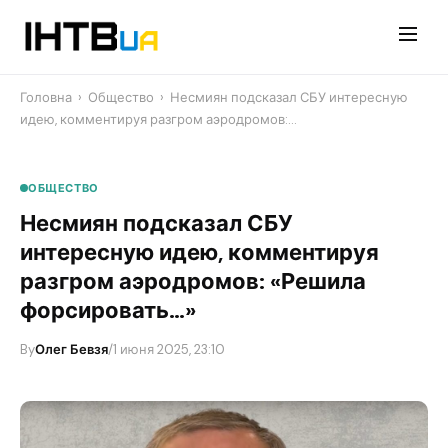
Перейти
до
контенту
Головна
›
Общество
›
Несмиян подсказал СБУ интересную
идею, комментируя разгром аэродромов:…
ОБЩЕСТВО
Несмиян подсказал СБУ
интересную идею, комментируя
разгром аэродромов: «Решила
форсировать…»
By
Олег Бевзя
/
1 июня 2025, 23:10