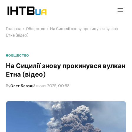
Перейти
до
контенту
Головна
›
Общество
›
На Сицилії знову прокинувся вулкан
Етна (відео)
ОБЩЕСТВО
На Сицилії знову прокинувся вулкан
Етна (відео)
By
Олег Бевзя
/
3 июня 2025, 00:58