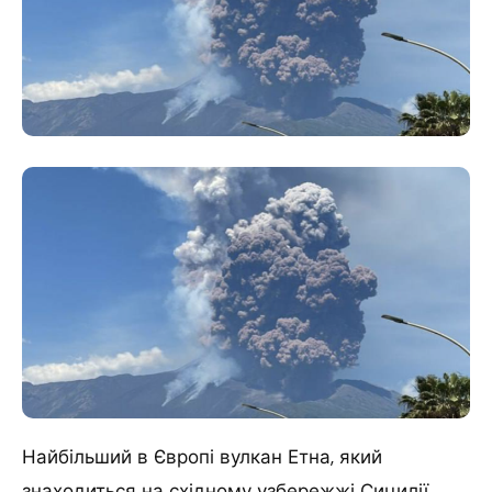
Найбільший в Європі вулкан Етна, який
знаходиться на східному узбережжі Сицилії,