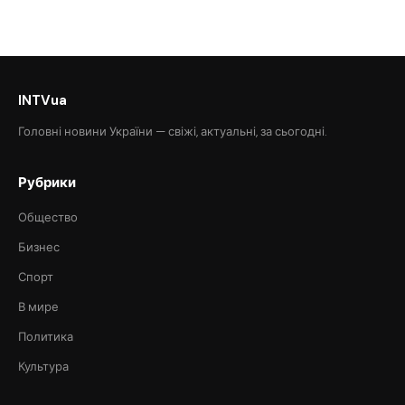
INTVua
Головні новини України — свіжі, актуальні, за сьогодні.
Рубрики
Общество
Бизнес
Спорт
В мире
Политика
Культура