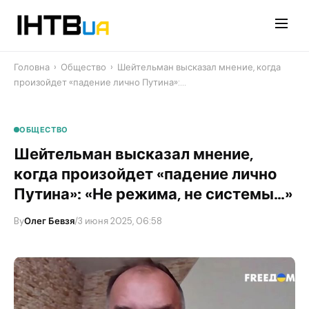
Перейти
до
контенту
Головна
›
Общество
›
Шейтельман высказал мнение, когда
произойдет «падение лично Путина»:…
ОБЩЕСТВО
Шейтельман высказал мнение,
когда произойдет «падение лично
Путина»: «Не режима, не системы…»
By
Олег Бевзя
/
3 июня 2025, 06:58