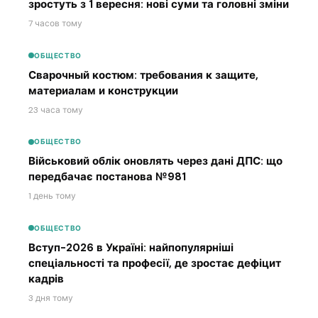
зростуть з 1 вересня: нові суми та головні зміни
7 часов тому
ОБЩЕСТВО
Сварочный костюм: требования к защите,
материалам и конструкции
23 часа тому
ОБЩЕСТВО
Військовий облік оновлять через дані ДПС: що
передбачає постанова №981
1 день тому
ОБЩЕСТВО
Вступ-2026 в Україні: найпопулярніші
спеціальності та професії, де зростає дефіцит
кадрів
3 дня тому