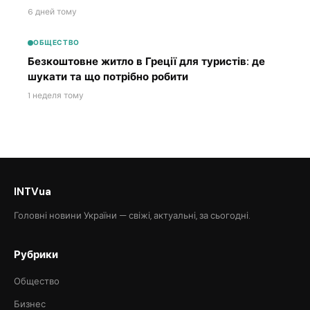
6 дней тому
ОБЩЕСТВО
Безкоштовне житло в Греції для туристів: де
шукати та що потрібно робити
1 неделя тому
INTVua
Головні новини України — свіжі, актуальні, за сьогодні.
Рубрики
Общество
Бизнес