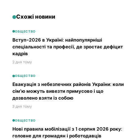
Схожі новини
ОБЩЕСТВО
Вступ-2026 в Україні: найпопулярніші
спеціальності та професії, де зростає дефіцит
кадрів
2 дня тому
ОБЩЕСТВО
Евакуація з небезпечних районів України: коли
сім’ю можуть вивезти примусово і що
дозволено взяти із собою
3 дня тому
ОБЩЕСТВО
Нові правила мобілізації з 1 серпня 2026 року:
головне для громадян і роботодавців