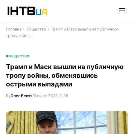
Перейти
до
контенту
Головна
›
Общество
›
Трамп и Маск вышли на публичную
тропу войны,…
ОБЩЕСТВО
Трамп и Маск вышли на публичную
тропу войны, обменявшись
острыми выпадами
By
Олег Бевзя
/
5 июня 2025, 21:58