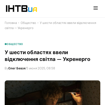
Перейти
до
контенту
Головна
›
Общество
›
У шести областях ввели відключення
світла — Укренерго
ОБЩЕСТВО
У шести областях ввели
відключення світла — Укренерго
By
Олег Бевзя
/
5 июня 2025, 08:58