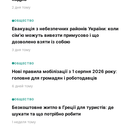
2 дня тому
ОБЩЕСТВО
Евакуація з небезпечних районів України: коли
сім’ю можуть вивезти примусово і що
дозволено взяти із собою
3 дня тому
ОБЩЕСТВО
Нові правила мобілізації з 1 серпня 2026 року:
головне для громадян і роботодавців
6 дней тому
ОБЩЕСТВО
Безкоштовне житло в Греції для туристів: де
шукати та що потрібно робити
1 неделя тому