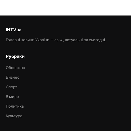
INTVua
Головні новини України — свіжі, актуальні, за сьогодні.
Рубрики
Общество
Бизнес
Спорт
В мире
Политика
Культура