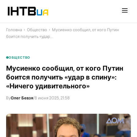
Перейти
до
контенту
Головна
›
Общество
›
Мусиенко сообщил, от кого Путин
боится получить «удар…
ОБЩЕСТВО
Мусиенко сообщил, от кого Путин
боится получить «удар в спину»:
«Ничего удивительного»
By
Олег Бевзя
/
8 июня 2025, 21:58