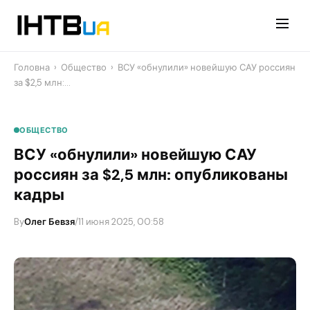
Перейти
до
контенту
Головна
›
Общество
›
ВСУ «обнулили» новейшую САУ россиян
за $2,5 млн:…
ОБЩЕСТВО
ВСУ «обнулили» новейшую САУ
россиян за $2,5 млн: опубликованы
кадры
By
Олег Бевзя
/
11 июня 2025, 00:58