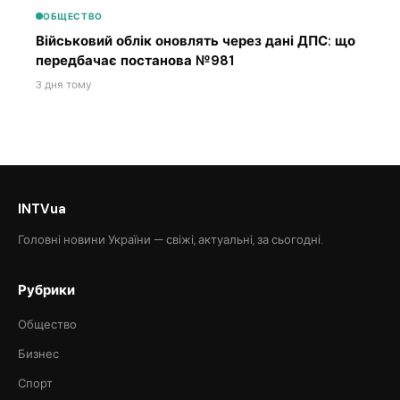
ОБЩЕСТВО
Військовий облік оновлять через дані ДПС: що
передбачає постанова №981
3 дня тому
INTVua
Головні новини України — свіжі, актуальні, за сьогодні.
Рубрики
Общество
Бизнес
Спорт