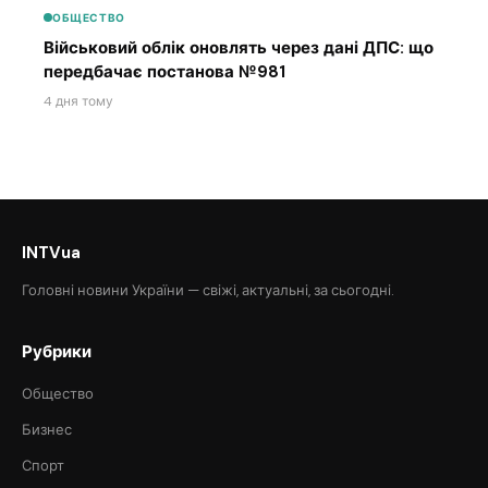
ОБЩЕСТВО
Військовий облік оновлять через дані ДПС: що
передбачає постанова №981
4 дня тому
INTVua
Головні новини України — свіжі, актуальні, за сьогодні.
Рубрики
Общество
Бизнес
Спорт