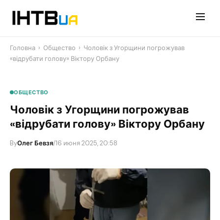
Перейти
до
контенту
Головна
›
Общество
›
Чоловік з Угорщини погрожував
«відрубати голову» Віктору Орбану
ОБЩЕСТВО
Чоловік з Угорщини погрожував
«відрубати голову» Віктору Орбану
By
Олег Бевзя
/
16 июня 2025, 20:58