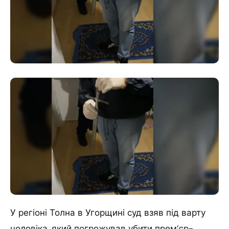
У регіоні Толна в Угорщині суд взяв під варту
чоловіка, який погрожував убити прем’єр-