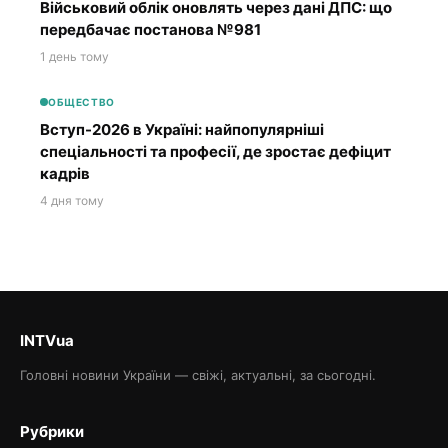
Військовий облік оновлять через дані ДПС: що
передбачає постанова №981
1 день тому
ОБЩЕСТВО
Вступ-2026 в Україні: найпопулярніші
спеціальності та професії, де зростає дефіцит
кадрів
4 дня тому
INTVua
Головні новини України — свіжі, актуальні, за сьогодні.
Рубрики