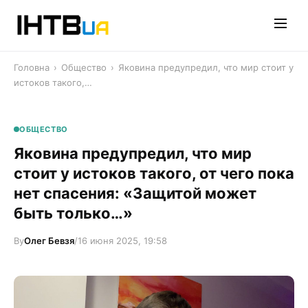
Перейти
до
контенту
Головна
›
Общество
›
Яковина предупредил, что мир стоит у
истоков такого,…
ОБЩЕСТВО
Яковина предупредил, что мир
стоит у истоков такого, от чего пока
нет спасения: «Защитой может
быть только…»
By
Олег Бевзя
/
16 июня 2025, 19:58