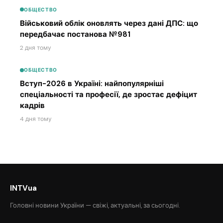
ОБЩЕСТВО
Військовий облік оновлять через дані ДПС: що
передбачає постанова №981
2 дня тому
ОБЩЕСТВО
Вступ-2026 в Україні: найпопулярніші
спеціальності та професії, де зростає дефіцит
кадрів
4 дня тому
INTVua
Головні новини України — свіжі, актуальні, за сьогодні.