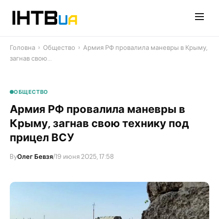
Перейти
до
контенту
Головна
›
Общество
›
Армия РФ провалила маневры в Крыму,
загнав свою…
ОБЩЕСТВО
Армия РФ провалила маневры в
Крыму, загнав свою технику под
прицел ВСУ
By
Олег Бевзя
/
19 июня 2025, 17:58