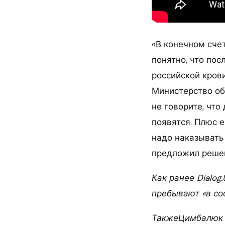
«В конечном сче
понятно, что по
российской крови
Министерство об
не говорите, что
появятся. Плюс е
надо наказывать
предложил реше
Как ранее Dialo
пребывают «в сос
ТакжеЦимбалюк р