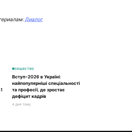
териалам:
Диалог
ОБЩЕСТВО
Вступ-2026 в Україні:
найпопулярніші спеціальності
1
та професії, де зростає
дефіцит кадрів
4 дня тому