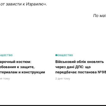
от зависти к Израилю».
По ма
БЩЕСТВО
ОБЩЕСТВО
арочный костюм:
Військовий облік оновлять
ебования к защите,
через дані ДПС: що
териалам и конструкции
передбачає постанова №98
ня тому
2 дня тому