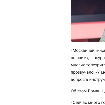
«Москвичей, мир
не спим», — жур
многих телезрите
прозвучало: «У м
вопрос в инструм
Об этом Роман Ц
«Сейчас много го