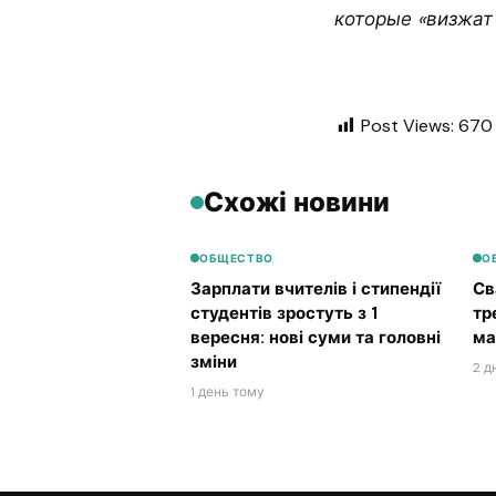
которые «визжат 
Post Views:
670
Схожі новини
ОБЩЕСТВО
О
Зарплати вчителів і стипендії
Св
студентів зростуть з 1
тр
вересня: нові суми та головні
ма
зміни
2 д
1 день тому