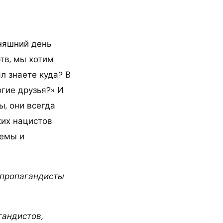
дняшний день
тв, мы хотим
л знаете куда? В
огие друзья?» И
ы, они всегда
ких нацистов
лемы и
 пропагандисты
гандистов,