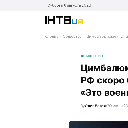
Перейти
Суббота, 8 августа 2026
до
контенту
Головна
›
Общество
›
Цимбалюк намекнул, ж
ОБЩЕСТВО
Цимбалюк 
РФ скоро 
«Это воен
By
Олег Бевзя
/
20 июня 20