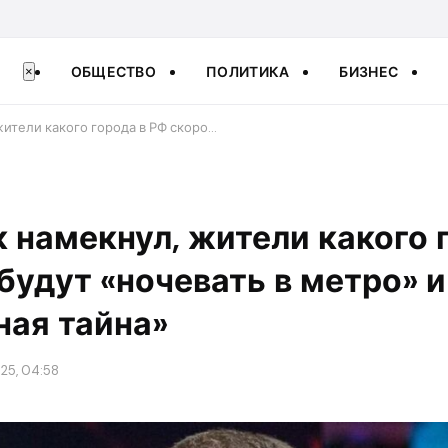
ОБЩЕСТВО
ПОЛИТИКА
БИЗНЕС
×
ители какого города в РФ скоро…
намекнул, жители какого 
будут «ночевать в метро» и
ная тайна»
25, 04:58