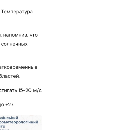
. Температура
, напомнив, что
и солнечных
ратковременные
бластей.
тигать 15-20 м/с.
о +27.