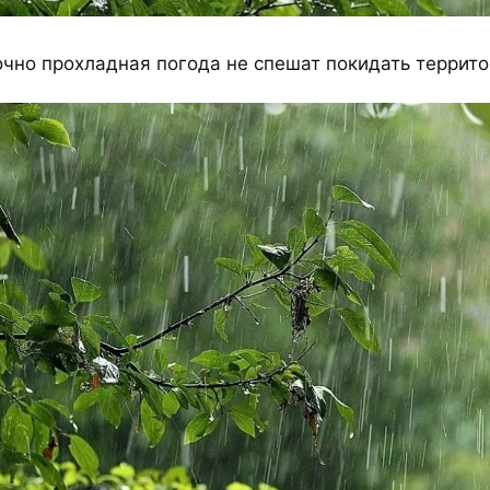
очно прохладная погода не спешат покидать террит