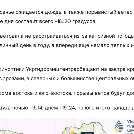
есенье ожидается дождь, а также порывистый ветер
е дня составит всего +18…20 градусов.
ветовала не расстраиваться из-за капризной погоды
линный день в году, а впереди еще немало теплых 
 синоптики Укргидромецтентраобещают на завтра к
с грозами, в северных и большинстве центральных о
роме востока и юго-востока, порывы ветра будут дос
уха ночью +9…14, днем +19…24, на юге и юго-западе д