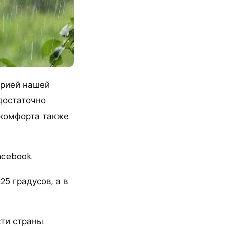
орией нашей
 достаточно
скомфорта также
acebook.
5 градусов, а в
ти страны.