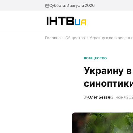
Перейти
Суббота, 8 августа 2026
до
контенту
Головна
›
Общество
›
Украину в воскресенье
ОБЩЕСТВО
Украину в
синоптики
By
Олег Бевзя
/
21 июня 202