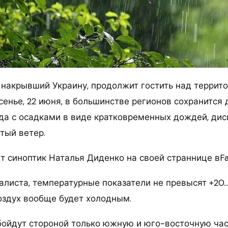
 накрывший Украину, продолжит гостить над террит
сенье, 22 июня, в большинстве регионов сохранится
да с осадками в виде кратковременных дождей, ди
тый ветер.
т синоптик Наталья Диденко на своей страннице вF
листа, температурные показатели не превысят +20…2
оздух вообще будет холодным.
бойдут стороной только южную и юго-восточную час