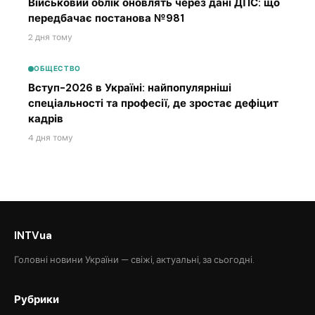
Військовий облік оновлять через дані ДПС: що
передбачає постанова №981
2 дня тому
ОБЩЕСТВО
Вступ-2026 в Україні: найпопулярніші
спеціальності та професії, де зростає дефіцит
кадрів
4 дня тому
INTVua
Головні новини України — свіжі, актуальні, за сьогодні.
Рубрики