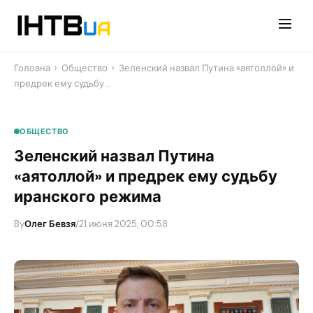
Перейти
до
контенту
Головна
›
Общество
›
Зеленский назвал Путина «аятоллой» и
предрек ему судьбу…
ОБЩЕСТВО
Зеленский назвал Путина
«аятоллой» и предрек ему судьбу
иранского режима
By
Олег Бевзя
/
21 июня 2025, 00:58