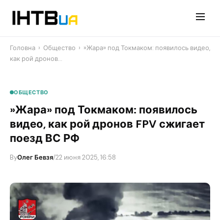
Перейти
до
контенту
Головна
›
Общество
›
​»Жара» под Токмаком: появилось видео,
как рой дронов…
ОБЩЕСТВО
​»Жара» под Токмаком: появилось
видео, как рой дронов FPV сжигает
поезд ВС РФ
By
Олег Бевзя
/
22 июня 2025, 16:58