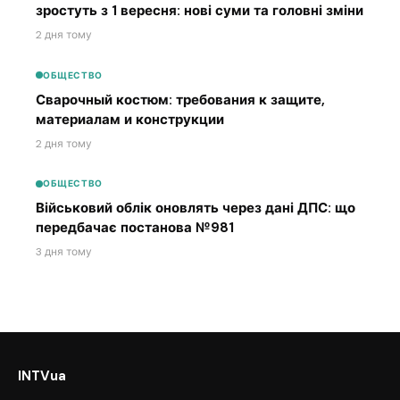
зростуть з 1 вересня: нові суми та головні зміни
2 дня тому
ОБЩЕСТВО
Сварочный костюм: требования к защите,
материалам и конструкции
2 дня тому
ОБЩЕСТВО
Військовий облік оновлять через дані ДПС: що
передбачає постанова №981
3 дня тому
INTVua