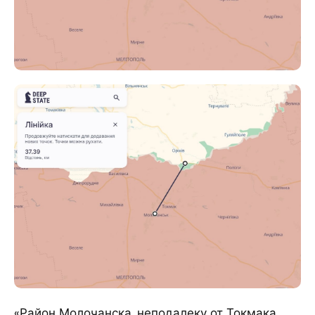
«Район Молочанска, неподалеку от Токмака…